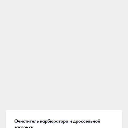
Очиститель карбюратора и дроссельной
заслонки