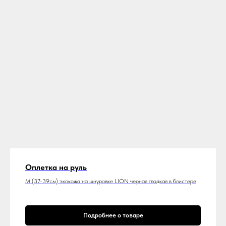
Оплетка на руль
M (37-39см) экокожа на шнуровке LION черная гладкая в блистере
Подробнее о товаре