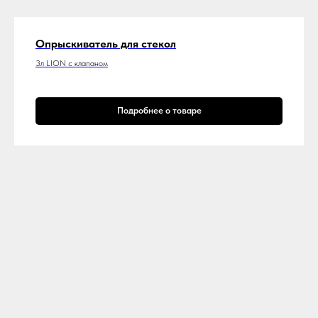
Опрыскиватель для стекол
3л LION с клапаном
Подробнее о товаре