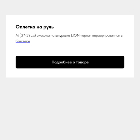
Оплетка на руль
M (37-39см) экокожа на шнуровке LION черная перфорированная в
блистере
Подробнее о товаре