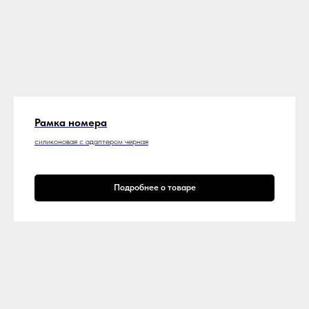
Рамка номера
силиконовая с адаптером черная
Подробнее о товаре