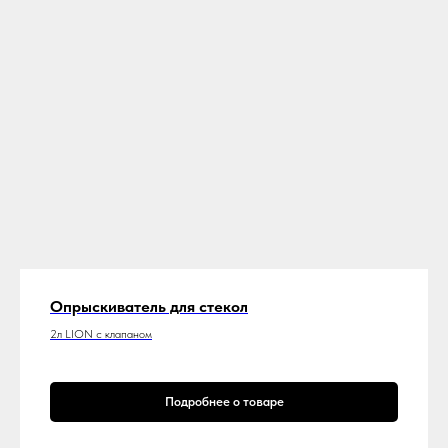
Опрыскиватель для стекол
2л LION с клапаном
Подробнее о товаре